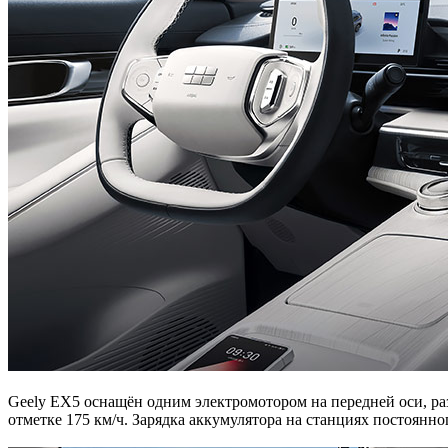
Geely EX5 оснащён одним электромотором на передней оси, разв
отметке 175 км/ч. Зарядка аккумулятора на станциях постоянно