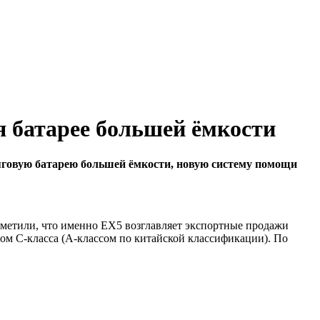
я батарее большей ёмкости
яговую батарею большей ёмкости, новую систему помощи
тметили, что именно EX5 возглавляет экспортные продажи
ром C-класса (A-классом по китайской классификации). По