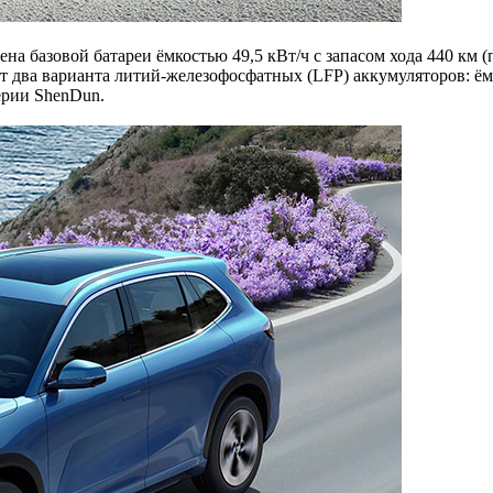
на базовой батареи ёмкостью 49,5 кВт/ч с запасом хода 440 км 
т два варианта литий-железофосфатных (LFP) аккумуляторов: ёмко
ерии ShenDun.